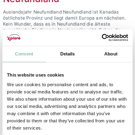
Auslandsjahr Neufundland Neufundland ist Kanadas
östlichste Provinz und liegt damit Europa am nächsten.
Kein Wunder, dass es in Neufundland die älteste
europäische Siedlung in Nordamerika gibt. Schon die
Wikinger lebten hier, lange bevor Columbus vermeintlich
Amerika entdeckte. Die Insel hat eine wunderschöne
Küstenlinie voller Fjorde, die an Norwegen erinnern. Jetzt
anmelden Das Klima ist hier […]
Consent
Details
About
Nova Scotia
This website uses cookies
Auslandsjahr Nova Scotia Nova Scotia ist eine große
We use cookies to personalise content and ads, to
Insel im Atlantik und besticht durch ein vom Meer
provide social media features and to analyse our traffic.
geprägtes, mildes Klima. Wie an einer Perlenkette reihen
sich die Orte entlang der Atlantikküste. Durch die
We also share information about your use of our site with
Vielzahl der Schulen können wir sicherstellen, dass deine
our social media, advertising and analytics partners who
Hobbies und Interessen, denen du nachgehen möchtest,
may combine it with other information that you’ve
angeboten werden. Jetzt anmelden Nova Scotia
provided to them or that they’ve collected from your use
verspricht […]
of their services.