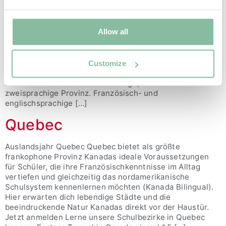
New Brunswick
Auslandsjahr New Brunswick New Brunswick grenzt
Allow all
direkt an New England, Québéc und Nova Scotia.
Tatsächlich gehören die feinen Sandstrände von New
Brunswick zu den wärmsten Küsten Kanadas, die zum
Baden geradezu einladen. Außerdem hat New Brunswick
Customize
im Winter tolle Berge zum Skifahren. Jetzt anmelden
New Brunswick ist Kanadas einzige, offiziell
zweisprachige ­Provinz. Französisch- und
englischsprachige […]
Quebec
Auslandsjahr Quebec Quebec bietet als größte
frankophone Provinz Kanadas ideale Voraussetzungen
für Schüler, die ihre Französischkenntnisse im Alltag
vertiefen und gleichzeitig das nordamerikanische
Schulsystem kennenlernen möchten (Kanada Bilingual).
Hier erwarten dich lebendige Städte und die
beeindruckende Natur Kanadas direkt vor der Haustür.
Jetzt anmelden Lerne unsere Schulbezirke in Quebec