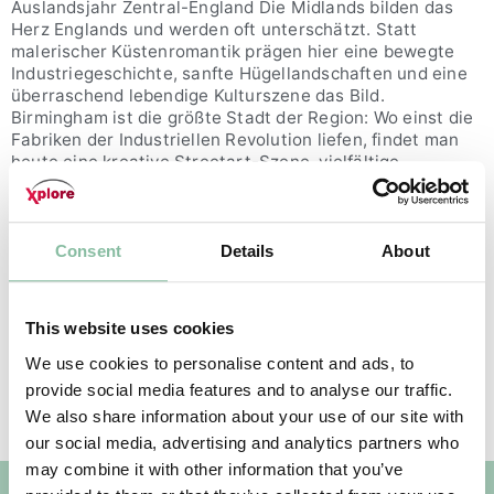
Auslandsjahr Zentral-England Die Midlands bilden das
Herz Englands und werden oft unterschätzt. Statt
malerischer Küstenromantik prägen hier eine bewegte
Industriegeschichte, sanfte Hügellandschaften und eine
überraschend lebendige Kulturszene das Bild.
Birmingham ist die größte Stadt der Region: Wo einst die
Fabriken der Industriellen Revolution liefen, findet man
heute eine kreative Streetart-Szene, vielfältige
Streetfood-Angebote und eine Musikszene […]
Florida
Consent
Details
About
Auslandsjahr Florida Willkommen im ‚Sunshine State‘ –
der Spitzname von Florida – bekannt für das teils
tropische Klima, den vielen Sonnenschein und vor allem
This website uses cookies
die warmen Winter. Florida ist der
We use cookies to personalise content and ads, to
drittbevölkerungsreichste Bundesstaat der USA und ist
besonders durch die Großstädte Miami und Orlando
provide social media features and to analyse our traffic.
bekannt. Florida ist mit seinen 1.900 km Küstenlinie und
We also share information about your use of our site with
Freizeitparks wie Disney […]
our social media, advertising and analytics partners who
may combine it with other information that you’ve