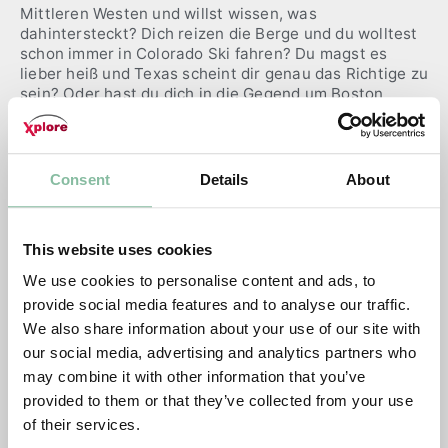
Mittleren Westen und willst wissen, was
dahintersteckt? Dich reizen die Berge und du wolltest
schon immer in Colorado Ski fahren? Du magst es
lieber heiß und Texas scheint dir genau das Richtige zu
sein? Oder hast du dich in die Gegend um Boston
verliebt und die Neuenglandstaaten sind damit ein
Muss? Dann entscheide dich für eine dieser
Zusatzoptionen! Dieser Service kostet eine
Extragebühr, die aber natürlich nur bei erfolgreicher
Consent
Details
About
Platzierung in deinem Wunschgebiet fällig wird.
Regionenwahl
This website uses cookies
Du hast die Möglichkeit,
We use cookies to personalise content and ads, to
dich für eine der
provide social media features and to analyse our traffic.
folgenden Regionen zu
We also share information about your use of our site with
entscheiden:
our social media, advertising and analytics partners who
Nordosten (Maine,
may combine it with other information that you’ve
Vermont, New
provided to them or that they’ve collected from your use
Hampshire,
of their services.
Massachusetts,