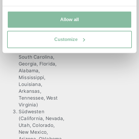
Connecticut, Rhode
Island, Ohio,
Pennsylvania, New
Allow all
Jersey, New York,
Delaware,
Maryland, Virginia)
Customize
Süd (Kentucky,
North Carolina,
South Carolina,
Georgia, Florida,
Alabama,
Mississippi,
Louisiana,
Arkansas,
Tennessee, West
Virginia)
Südwesten
(California, Nevada,
Utah, Colorado,
New Mexico,
Arizona, Oklahoma,