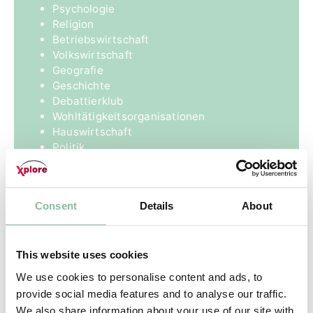
Psychologie
Religion
Betriebswirtschaft
Volkswirtschaft
Geografie
Geschichte
Debattierklub
Wohltätigkeitsorganisationen
Hauswirtschaft
Politik
Consent
Details
About
This website uses cookies
Naturwissen­
We use cookies to personalise content and ads, to
schaften
provide social media features and to analyse our traffic.
We also share information about your use of our site with