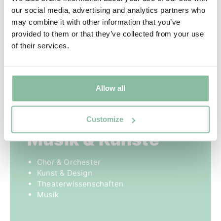
Chemie
our social media, advertising and analytics partners who
Agrarwissenschaften
may combine it with other information that you’ve
Umweltwissenschaften
provided to them or that they’ve collected from your use
Physik
of their services.
Holzhandwerk
Allow all
Customize
Musik & Künste
Chor & Orchester
Kunst & Design
Theaterwissenschaften
Musik