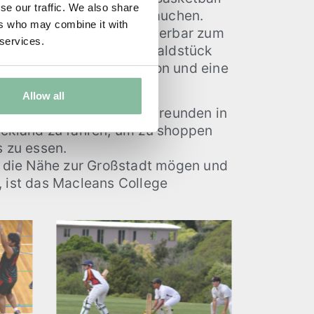
se our traffic. We also share
l wie Golf, Segeln und Tauchen.
ers who may combine it with
 eignet sich der Ort wunderbar zum
 services.
die Schule ein eigenes Waldstück
sie für Outdoor Education und eine
nutzen.
Allow all
s kein Problem, mit den Freunden in
uckland zu fahren, um zu shoppen
s zu essen.
ie die Nähe zur Großstadt mögen und
, ist das Macleans College