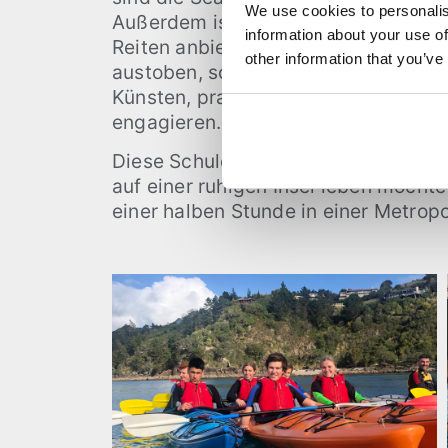
We use cookies to personalis
Außerdem ist sie eine von wenigen S
information about your use of
Reiten anbietet. Man kann sich hier n
other information that you’ve
austoben, sondern sich auch in den 
Künsten, praktischen Fächern und de
engagieren.
Diese Schule ist einzigartig und für 
auf einer ruhigen Insel leben möchte 
einer halben Stunde in einer Metropol