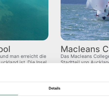
ool
Macleans C
 und man erreicht die
Das Macleans College
uckland ist. Die Insel
Stadtteil von Aucklan
livenhaine und
Wasser und es gibt e
n Natur bietet
Strandabschnitt. Tats
door-Aktivitäten.
direkt am Strand, son
Außerdem hat man die
Details
egt die einzige
45min mit dem ÖPNV 
e Island School. Die
 ihre Besonderheiten
Das Macleans College
as Tauchen.
Sportangeboten, von 