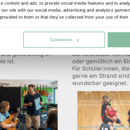
e content and ads, to provide social media features and to analy
chulen, die das
und Rugby bis speziel
 our site with our social media, advertising and analytics partn
icht nur sportlich
Durch die ruhige See
 provided to them or that they’ve collected from your use of their
darstellenden
Segeln. Dazu besitzt 
r Maorikultur
auf dem Campus, das 
Flying-Fox-Zipline be
Customize
jeden geeignet, der
Nach der Schule ist e
und gleichzeitig in
die Innenstadt von A
e ist.
oder gemütlich ein Ei
Für Schüler:innen, d
gerne am Strand sind
wunderbar geeignet.