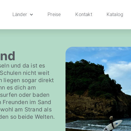
Länder
Preise
Kontakt
Katalog
and
eln und da ist es
 Schulen nicht weit
 liegen sogar direkt
enn es dich am
 surfen oder baden
n Freunden im Sand
owohl am Strand als
den so beide Welten.