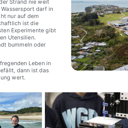
der Strand nie weit
 Wassersport darf in
icht nur auf dem
aftlich ist die
sten Experimente gibt
en Utensilien.
tadt bummeln oder
ufregenden Leben in
fällt, dann ist das
ung wert.