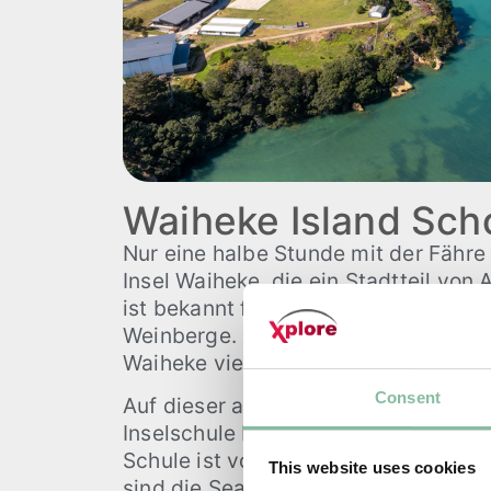
Waiheke Island Sch
Nur eine halbe Stunde mit der Fähre
Insel Waiheke, die ein Stadtteil von A
ist bekannt für ihre Traumstrände, O
Weinberge. Neben der wunderschöne
Waiheke viele Möglichkeiten für Out
Consent
Auf dieser atemberaubenden Insel li
Inselschule Neuseelands, die Waihek
Schule ist vom Wasser umgeben und
This website uses cookies
sind die Sea Sports Academy und d