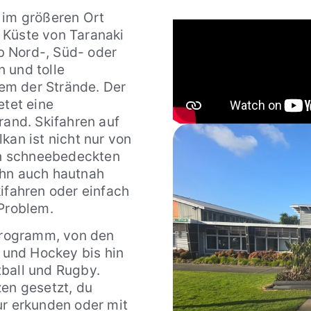
 im größeren Ort
 Küste von Taranaki
Ob Nord-, Süd- oder
 und tolle
em der Strände. Der
etet eine
nd. Skifahren auf
kan ist nicht nur von
n schneebedeckten
ihn auch hautnah
ifahren oder einfach
 Problem.
tprogramm, von den
l und Hockey bis hin
tball und Rugby.
zen gesetzt, du
ur erkunden oder mit