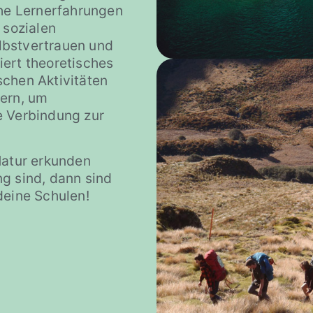
che Lernerfahrungen
 sozialen
lbstvertrauen und
ert theoretisches
schen Aktivitäten
tern, um
e Verbindung zur
Natur erkunden
g sind, dann sind
deine Schulen!