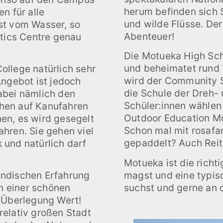
herum befinden sich 
n für alle
und wilde Flüsse. Der
st vom Wasser, so
Abenteuer!
atics Centre genau
Die Motueka High Scho
und beheimatet rund 
ollege natürlich sehr
wird der Community Sp
Angebot ist jedoch
die Schule der Dreh-
abei nämlich den
Schüler:innen wählen
hen auf Kanufahren
Outdoor Education Mög
en, es wird gesegelt
Schon mal mit rosafa
hren. Sie gehen viel
gepaddelt? Auch Reite
 und natürlich darf
Motueka ist die richt
magst und eine typis
ändischen Erfahrung
suchst und gerne an 
in einer schönen
e Überlegung Wert!
 relativ großen Stadt