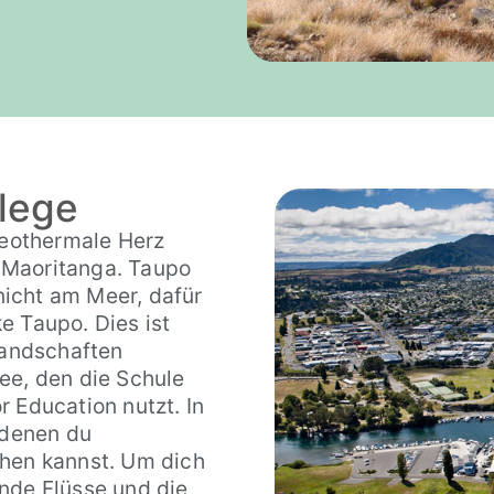
llege
 geothermale Herz
 Maoritanga. Taupo
 nicht am Meer, dafür
e Taupo. Dies ist
Landschaften
ee, den die Schule
 Education nutzt. In
 denen du
en kannst. Um dich
nde Flüsse und die