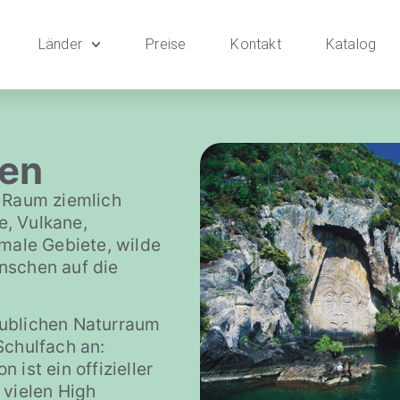
Länder
Preise
Kontakt
Katalog
len
m Raum ziemlich
, Vulkane,
rmale Gebiete, wilde
nschen auf die
aublichen Naturraum
Schulfach an:
ist ein offizieller
 vielen High