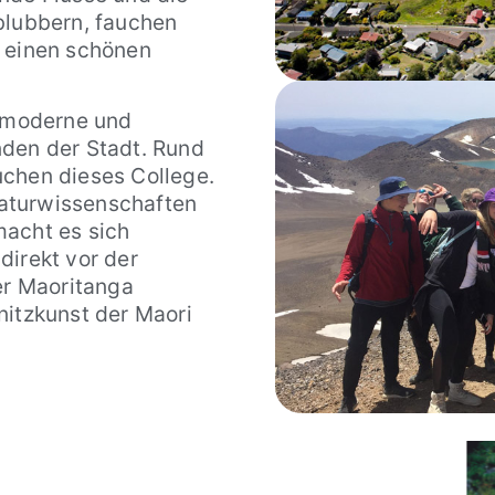
blubbern, fauchen
h einen schönen
, moderne und
nden der Stadt. Rund
uchen dieses College.
aturwissenschaften
macht es sich
direkt vor der
er Maoritanga
nitzkunst der Maori